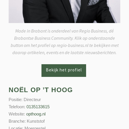
Made in Brabant is onderdeel van Regio Business, dé
Brabantse Business Community. Klik op onderstaande
button om het profiel op regio-business.nl te bekijken met
daarop artikelen, events en de laatste nieuwsberichten.
NOËL OP ’T HOOG
Positie:
Directeur
Telefoon:
0135133615
Website:
opthoog.nl
Branche:
Kunststof
Locatie:
Moergestel