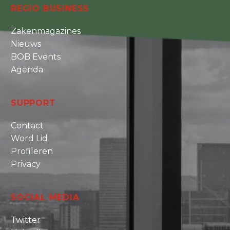
REGIO BUSINESS
Zakenmagazines
Nieuws
BOB Events
Agenda
SUPPORT
Contact
Word Lid
Profileren
Privacy
SOCIAL MEDIA
Twitter