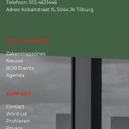
Telefoon:
013-4631446
Adres: Kobaltstraat 15, 5044 JK Tilburg
REGIO BUSINESS
Zakenmagazines
Nieuws
BOB Events
Agenda
SUPPORT
Contact
Word Lid
Profileren
Privacy