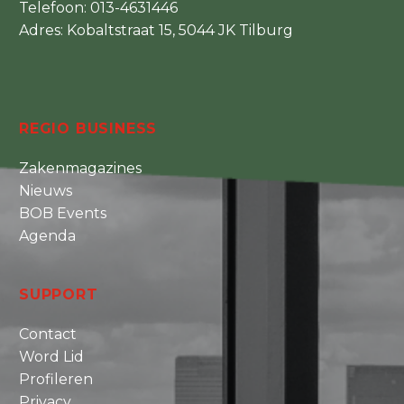
Telefoon:
013-4631446
Adres: Kobaltstraat 15, 5044 JK Tilburg
REGIO BUSINESS
Zakenmagazines
Nieuws
BOB Events
Agenda
SUPPORT
Contact
Word Lid
Profileren
Privacy