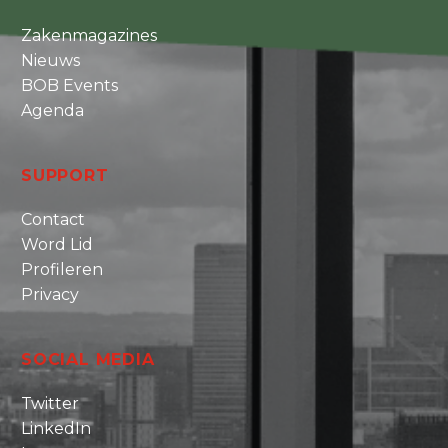
Zakenmagazines
Nieuws
BOB Events
Agenda
SUPPORT
Contact
Word Lid
Profileren
Privacy
SOCIAL MEDIA
Twitter
LinkedIn