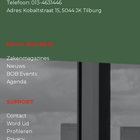
Telefoon:
013-4631446
Adres: Kobaltstraat 15, 5044 JK Tilburg
REGIO BUSINESS
Zakenmagazines
Nieuws
BOB Events
Agenda
SUPPORT
Contact
Word Lid
Profileren
Privacy