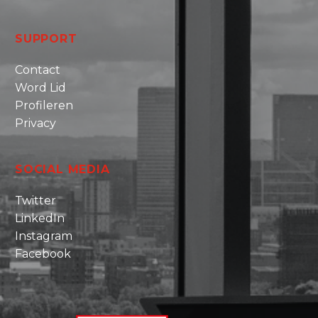
SUPPORT
Contact
Word Lid
Profileren
Privacy
SOCIAL MEDIA
Twitter
LinkedIn
Instagram
Facebook