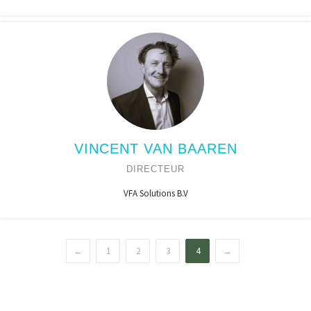
VINCENT VAN BAAREN
DIRECTEUR
VFA Solutions B.V
←
1
2
3
4
→