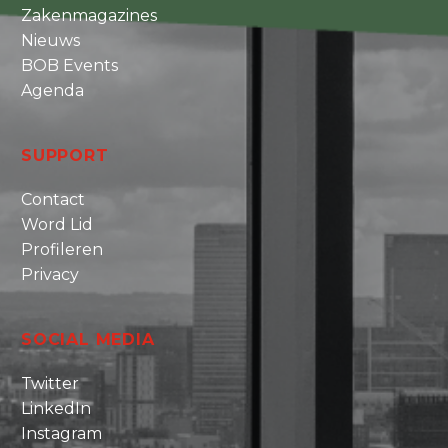
Zakenmagazines
Nieuws
BOB Events
Agenda
SUPPORT
Contact
Word Lid
Profileren
Privacy
SOCIAL MEDIA
Twitter
LinkedIn
Instagram