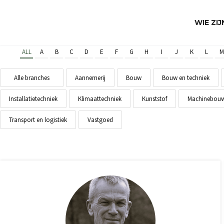
WIE ZI
ALL
A
B
C
D
E
F
G
H
I
J
K
L
M
Alle branches
Aannemerij
Bouw
Bouw en techniek
Installatietechniek
Klimaattechniek
Kunststof
Machinebou
Transport en logistiek
Vastgoed