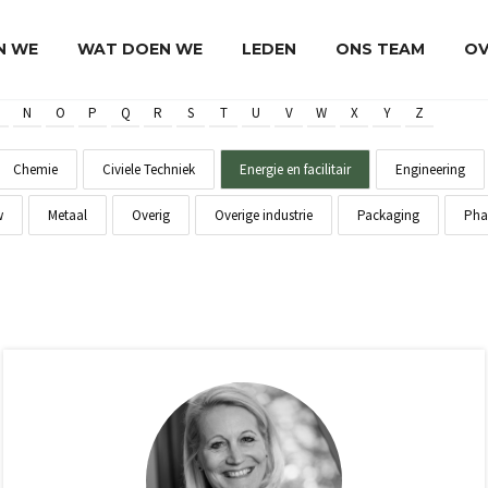
JN WE
WAT DOEN WE
LEDEN
ONS TEAM
OV
N
O
P
Q
R
S
T
U
V
W
X
Y
Z
Chemie
Civiele Techniek
Energie en facilitair
Engineering
w
Metaal
Overig
Overige industrie
Packaging
Pha