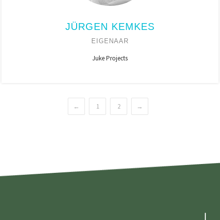
JÜRGEN KEMKES
EIGENAAR
Juke Projects
←
1
2
→