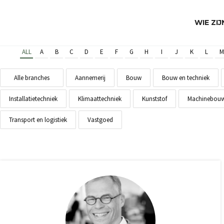
WIE ZI
ALL
A
B
C
D
E
F
G
H
I
J
K
L
M
Alle branches
Aannemerij
Bouw
Bouw en techniek
Installatietechniek
Klimaattechniek
Kunststof
Machinebou
Transport en logistiek
Vastgoed