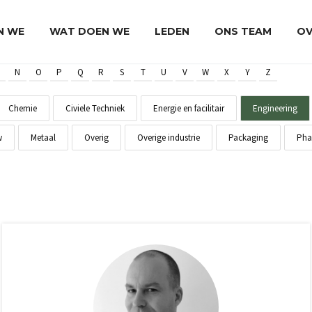
JN WE
WAT DOEN WE
LEDEN
ONS TEAM
OV
N
O
P
Q
R
S
T
U
V
W
X
Y
Z
Chemie
Civiele Techniek
Energie en facilitair
Engineering
w
Metaal
Overig
Overige industrie
Packaging
Pha