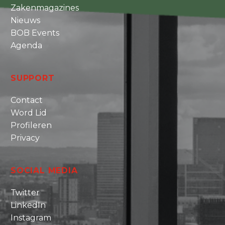
Zakenmagazines
Nieuws
BOB Events
Agenda
SUPPORT
Contact
Word Lid
Profileren
Privacy
SOCIAL MEDIA
Twitter
LinkedIn
Instagram