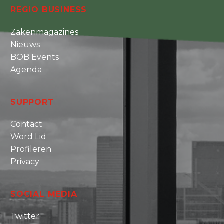
REGIO BUSINESS
Zakenmagazines
Nieuws
BOB Events
Agenda
SUPPORT
Contact
Word Lid
Profileren
Privacy
SOCIAL MEDIA
Twitter