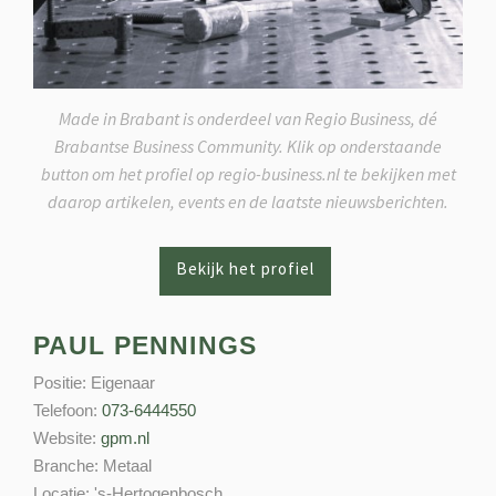
Made in Brabant is onderdeel van Regio Business, dé
Brabantse Business Community. Klik op onderstaande
button om het profiel op regio-business.nl te bekijken met
daarop artikelen, events en de laatste nieuwsberichten.
PAUL PENNINGS
Positie:
Eigenaar
Telefoon:
073-6444550
Website:
gpm.nl
Branche:
Metaal
Locatie:
's-Hertogenbosch