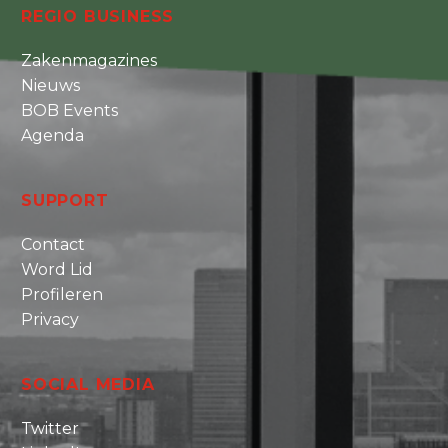
REGIO BUSINESS
Zakenmagazines
Nieuws
BOB Events
Agenda
SUPPORT
Contact
Word Lid
Profileren
Privacy
SOCIAL MEDIA
Twitter