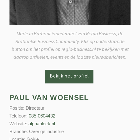
Made in Brabant is onderdeel van Regio Business, dé
Brabantse Business Community. Klik op onderstaande
button om het profiel op regio-business.nl te bekijken met
daarop artikelen, events en de laatste nieuwsberichten.
PAUL VAN WOENSEL
Positie:
Directeur
Telefoon:
085-0604432
Website:
alphablock.nl
Branche:
Overige industrie
Locatie:
Goirle