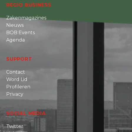
REGIO BUSINESS
Zakenmagazines
Nieuws
BOB Events
Agenda
SUPPORT
Contact
Word Lid
Profileren
Privacy
SOCIAL MEDIA
Twitter