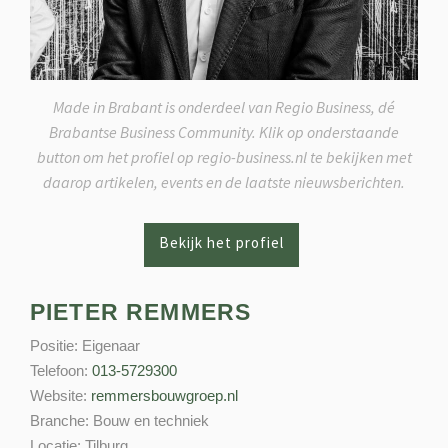
Made in Brabant is onderdeel van Regio Business, dé
Brabantse Business Community. Klik op onderstaande
button om het profiel op regio-business.nl te bekijken met
daarop artikelen, events en de laatste nieuwsberichten.
PIETER REMMERS
Positie:
Eigenaar
Telefoon:
013-5729300
Website:
remmersbouwgroep.nl
Branche:
Bouw en techniek
Locatie:
Tilburg