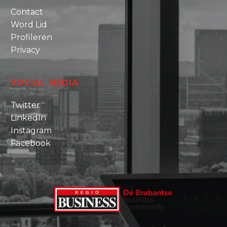
Contact
Word Lid
Profileren
Privacy
SOCIAL MEDIA
Twitter
LinkedIn
Instagram
Facebook