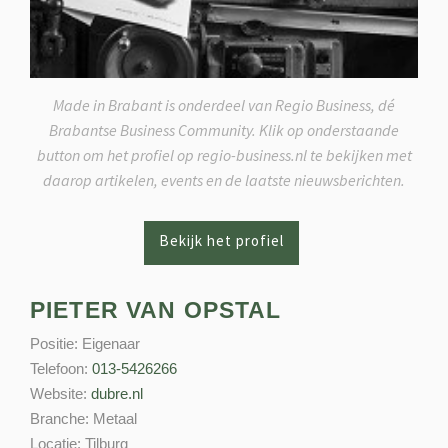
Made in Brabant is onderdeel van Regio Business, dé
Brabantse Business Community. Klik op onderstaande
button om het profiel op regio-business.nl te bekijken met
daarop artikelen, events en de laatste nieuwsberichten.
PIETER VAN OPSTAL
Positie:
Eigenaar
Telefoon:
013-5426266
Website:
dubre.nl
Branche:
Metaal
Locatie:
Tilburg