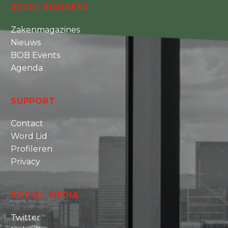
REGIO BUSINESS
Zakenmagazines
Nieuws
BOB Events
Agenda
SUPPORT
Contact
Word Lid
Profileren
Privacy
SOCIAL MEDIA
Twitter