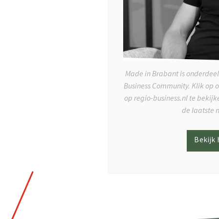
Made in Brabant is onderdeel
Business Community. Klik op 
op regio-business.nl te bekij
de laatste 