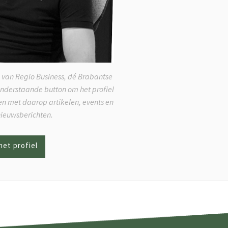
 van Regio Business, dé Brabantse
onderstaande button om het profiel
ken met daarop artikelen, events en
nieuwsberichten.