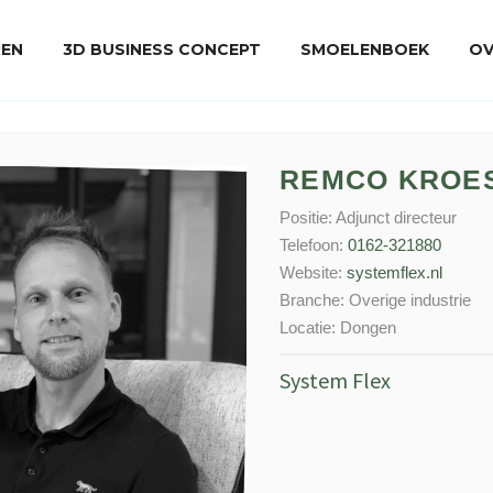
REN
3D BUSINESS CONCEPT
SMOELENBOEK
OV
REMCO KROE
Positie:
Adjunct directeur
Telefoon:
0162-321880
Website:
systemflex.nl
Branche:
Overige industrie
Locatie:
Dongen
System Flex