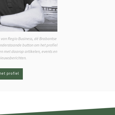
 van Regio Business, dé Brabantse
onderstaande button om het profiel
ken met daarop artikelen, events en
nieuwsberichten.