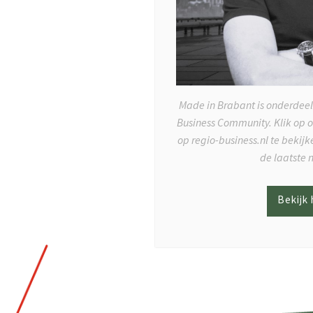
Made in Brabant is onderdeel
Business Community. Klik op 
op regio-business.nl te bekij
de laatste 