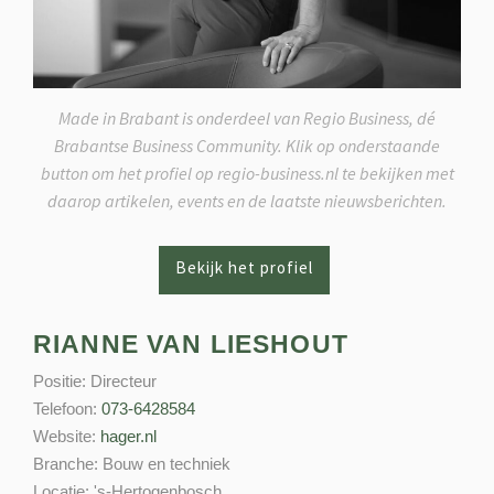
Made in Brabant is onderdeel van Regio Business, dé
Brabantse Business Community. Klik op onderstaande
button om het profiel op regio-business.nl te bekijken met
daarop artikelen, events en de laatste nieuwsberichten.
RIANNE VAN LIESHOUT
Positie:
Directeur
Telefoon:
073-6428584
Website:
hager.nl
Branche:
Bouw en techniek
Locatie:
's-Hertogenbosch