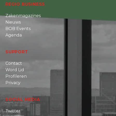
REGIO BUSINESS
Zakenmagazines
Nieuws
BOB Events
Agenda
SUPPORT
Contact
Word Lid
Profileren
Privacy
SOCIAL MEDIA
Twitter