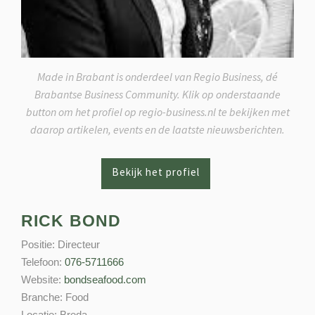
Made in Brabant is onderdeel van Regio Business, dé
Brabantse Business Community. Klik op onderstaande
button om het profiel op regio-business.nl te bekijken met
daarop artikelen, events en de laatste nieuwsberichten.
RICK BOND
Positie:
Directeur
Telefoon:
076-5711666
Website:
bondseafood.com
Branche:
Food
Locatie:
Breda