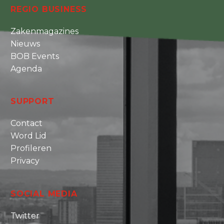
REGIO BUSINESS
Zakenmagazines
Nieuws
BOB Events
Agenda
SUPPORT
Contact
Word Lid
Profileren
Privacy
SOCIAL MEDIA
Twitter