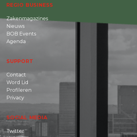
REGIO BUSINESS
Zakenmagazines
Nieuws
BOB Events
Agenda
SUPPORT
Contact
Word Lid
Profileren
Privacy
SOCIAL MEDIA
Twitter