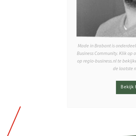
Made in Brabant is onderdeel
Business Community. Klik op 
op regio-business.nl te bekij
de laatste 