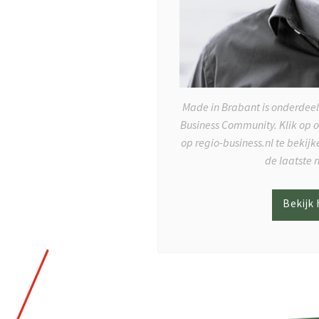
Made in Brabant is onderdeel
Business Community. Klik op 
op regio-business.nl te bekij
de laatste 