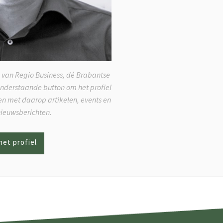
 van Regio Business, dé Brabantse
onderstaande button om het profiel
ken met daarop artikelen, events en
nieuwsberichten.