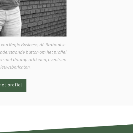
 van Regio Business, dé Brabantse
onderstaande button om het profiel
ken met daarop artikelen, events en
nieuwsberichten.