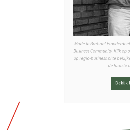
Made in Brabant is onderdeel
Business Community. Klik op 
op regio-business.nl te bekij
de laatste 