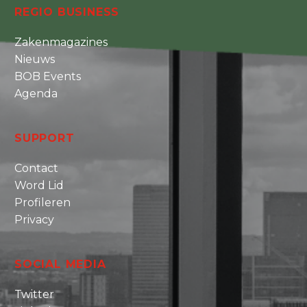
REGIO BUSINESS
Zakenmagazines
Nieuws
BOB Events
Agenda
SUPPORT
Contact
Word Lid
Profileren
Privacy
SOCIAL MEDIA
Twitter