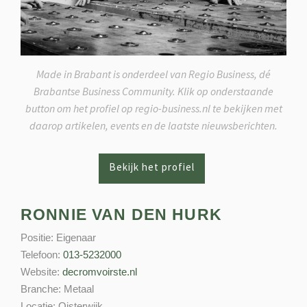
Made in Brabant is onderdeel van Regio Business, dé
Brabantse Business Community. Klik op onderstaande
button om het profiel op regio-business.nl te bekijken met
daarop artikelen, events en de laatste nieuwsberichten.
RONNIE VAN DEN HURK
Positie:
Eigenaar
Telefoon:
013-5232000
Website:
decromvoirste.nl
Branche:
Metaal
Locatie:
Oisterwijk