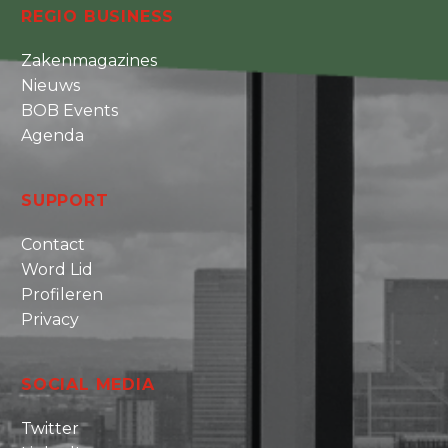
REGIO BUSINESS
Zakenmagazines
Nieuws
BOB Events
Agenda
SUPPORT
Contact
Word Lid
Profileren
Privacy
SOCIAL MEDIA
Twitter