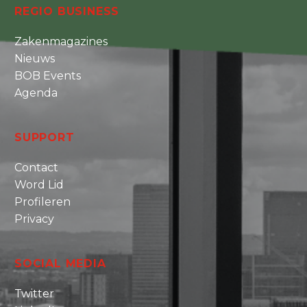
REGIO BUSINESS
Zakenmagazines
Nieuws
BOB Events
Agenda
SUPPORT
Contact
Word Lid
Profileren
Privacy
SOCIAL MEDIA
Twitter