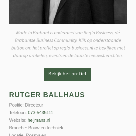
Made in Brabant is onderdeel van Regio Business, dé
Brabantse Business Community. Klik op onderstaande
button om het profiel op regio-business.nl te bekijken met
daarop artikelen, events en de laatste nieuwsberichten.
RUTGER BALLHAUS
Positie:
Directeur
Telefoon:
073-5435111
Website:
heijmans.nl
Branche:
Bouw en techniek
Locatie:
Rosmalen