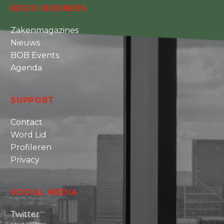
REGIO BUSINESS
Zakenmagazines
Nieuws
BOB Events
Agenda
SUPPORT
Contact
Word Lid
Profileren
Privacy
SOCIAL MEDIA
Twitter