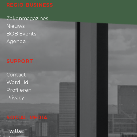
REGIO BUSINESS
Zakenmagazines
Nieuws
BOB Events
Agenda
SUPPORT
Contact
Word Lid
Profileren
Privacy
SOCIAL MEDIA
Twitter