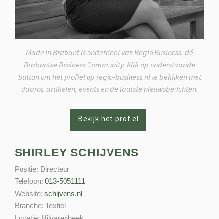
Made in Brabant is onderdeel van Regio Business, dé
Brabantse Business Community. Klik op onderstaande
button om het profiel op regio-business.nl te bekijken met
daarop artikelen, events en de laatste nieuwsberichten.
SHIRLEY SCHIJVENS
Positie:
Directeur
Telefoon:
013-5051111
Website:
schijvens.nl
Branche:
Textiel
Locatie:
Hilvarenbeek