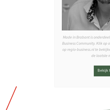
Made in Brabant is onderdeel
Business Community. Klik op 
op regio-business.nl te bekij
de laatste 