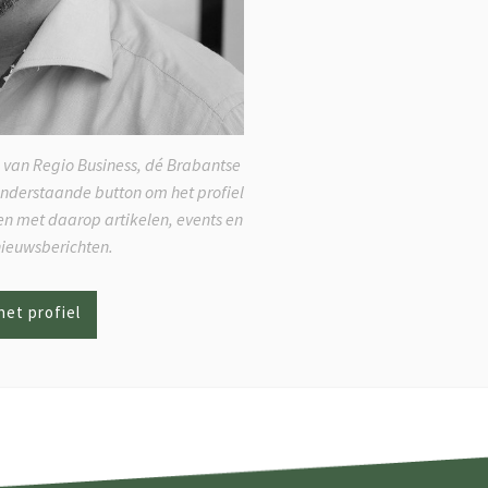
 van Regio Business, dé Brabantse
onderstaande button om het profiel
ken met daarop artikelen, events en
nieuwsberichten.