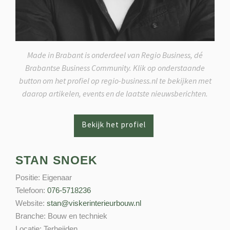
Made in Brabant is onderdeel van Regio Business, dé
Brabantse Business Community. Klik op onderstaande
button om het profiel op regio-business.nl te bekijken met
daarop artikelen, events en de laatste nieuwsberichten.
STAN SNOEK
Positie:
Eigenaar
Telefoon:
076-5718236
Website:
stan@viskerinterieurbouw.nl
Branche:
Bouw en techniek
Locatie:
Terheijden