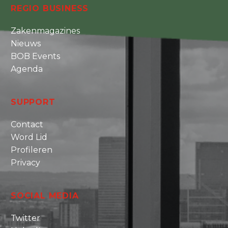
REGIO BUSINESS
Zakenmagazines
Nieuws
BOB Events
Agenda
SUPPORT
Contact
Word Lid
Profileren
Privacy
SOCIAL MEDIA
Twitter