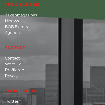
REGIO BUSINESS
Zakenmagazines
Nieuws
BOB Events
Agenda
SUPPORT
Contact
Word Lid
Profileren
Privacy
SOCIAL MEDIA
Twitter