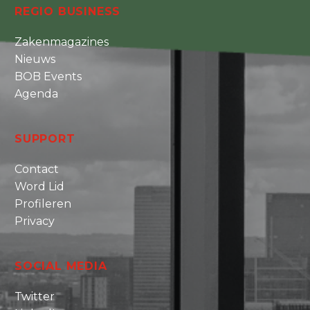
REGIO BUSINESS
Zakenmagazines
Nieuws
BOB Events
Agenda
SUPPORT
Contact
Word Lid
Profileren
Privacy
SOCIAL MEDIA
Twitter