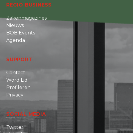
REGIO BUSINESS
Zakenmagazines
Nieuws
BOB Events
Agenda
SUPPORT
Contact
Word Lid
Profileren
Privacy
SOCIAL MEDIA
Twitter