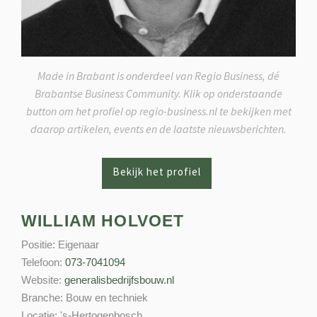
Made in Brabant is onderdeel van Regio Business, dé
Brabantse Business Community. Klik op onderstaande
button om het profiel op regio-business.nl te bekijken met
daarop artikelen, events en de laatste nieuwsberichten.
WILLIAM HOLVOET
Positie:
Eigenaar
Telefoon:
073-7041094
Website:
generalisbedrijfsbouw.nl
Branche:
Bouw en techniek
Locatie:
's-Hertogenbosch