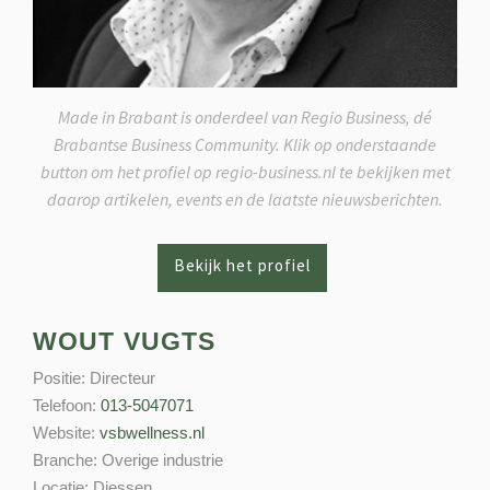
Made in Brabant is onderdeel van Regio Business, dé
Brabantse Business Community. Klik op onderstaande
button om het profiel op regio-business.nl te bekijken met
daarop artikelen, events en de laatste nieuwsberichten.
WOUT VUGTS
Positie:
Directeur
Telefoon:
013-5047071
Website:
vsbwellness.nl
Branche:
Overige industrie
Locatie:
Diessen