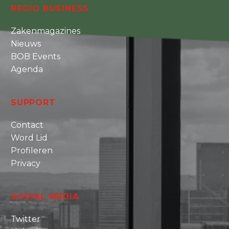
REGIO BUSINESS
Zakenmagazines
Nieuws
BOB Events
Agenda
SUPPORT
Contact
Word Lid
Profileren
Privacy
SOCIAL MEDIA
Twitter