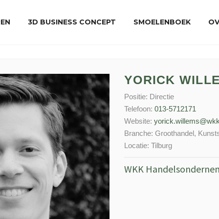
REN
3D BUSINESS CONCEPT
SMOELENBOEK
OV
YORICK WILL
Positie:
Directie
Telefoon:
013-5712171
Website:
yorick.willems@wkk
Branche:
Groothandel
,
Kunsts
Locatie:
Tilburg
WKK Handelsonderne