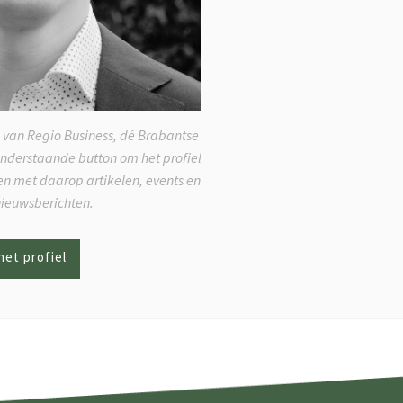
 van Regio Business, dé Brabantse
onderstaande button om het profiel
ken met daarop artikelen, events en
nieuwsberichten.