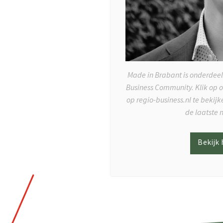
Made in Brabant is onderdeel
Business Community. Klik op 
op regio-business.nl te bekij
de laatste 