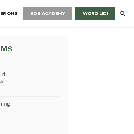
ER ONS
BOB ACADEMY
WORD LID!
EMS
.nl
tof
ming