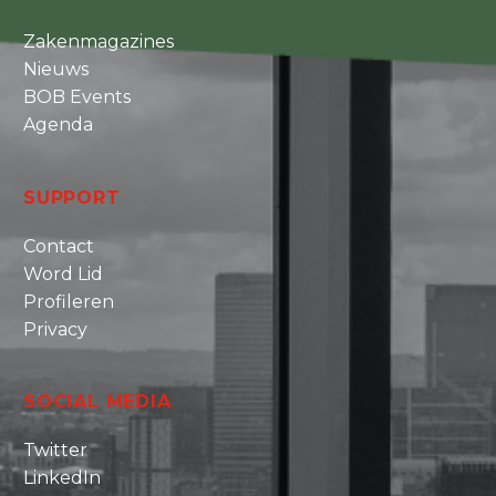
Zakenmagazines
Nieuws
BOB Events
Agenda
SUPPORT
Contact
Word Lid
Profileren
Privacy
SOCIAL MEDIA
Twitter
LinkedIn