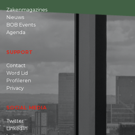
Zakenmagazines
Nieuws
BOB Events
Agenda
SUPPORT
Contact
Word Lid
Profileren
Privacy
SOCIAL MEDIA
Twitter
LinkedIn