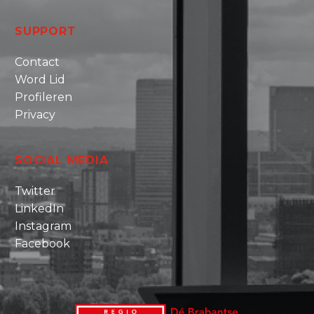
SUPPORT
Contact
Word Lid
Profileren
Privacy
SOCIAL MEDIA
Twitter
LinkedIn
Instagram
Facebook