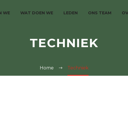
JN WE
WAT DOEN WE
LEDEN
ONS TEAM
OV
TECHNIEK
Home
Techniek