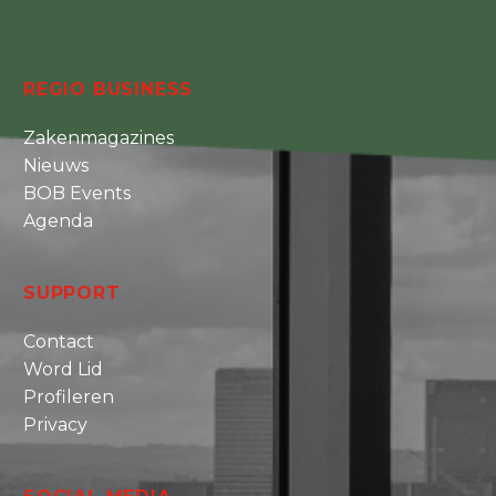
REGIO BUSINESS
Zakenmagazines
Nieuws
BOB Events
Agenda
SUPPORT
Contact
Word Lid
Profileren
Privacy