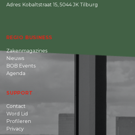
Adres: Kobaltstraat 15, 5044 JK Tilburg
REGIO BUSINESS
Zakenmagazines
Nieuws
BOB Events
Agenda
SUPPORT
Contact
Word Lid
Profileren
Privacy