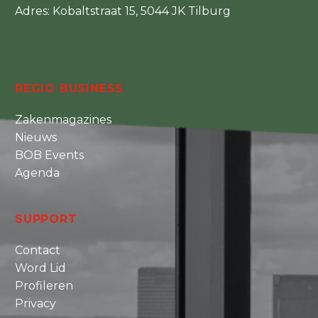
Adres: Kobaltstraat 15, 5044 JK Tilburg
REGIO BUSINESS
Zakenmagazines
Nieuws
BOB Events
Agenda
SUPPORT
Contact
Word Lid
Profileren
Privacy