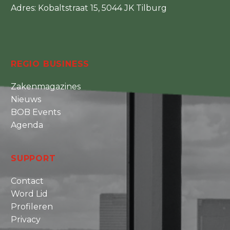
Adres: Kobaltstraat 15, 5044 JK Tilburg
REGIO BUSINESS
Zakenmagazines
Nieuws
BOB Events
Agenda
SUPPORT
Contact
Word Lid
Profileren
Privacy