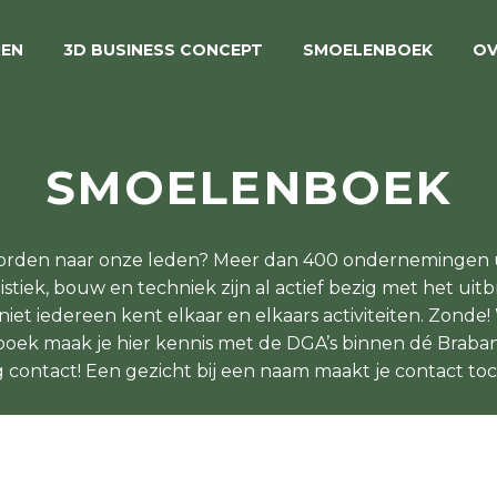
REN
3D BUSINESS CONCEPT
SMOELENBOEK
OV
SMOELENBOEK
orden naar onze leden? Meer dan 400 ondernemingen u
gistiek, bouw en techniek zijn al actief bezig met het u
et iedereen kent elkaar en elkaars activiteiten. Zonde!
boek maak je hier kennis met de DGA’s binnen dé Brab
 contact! Een gezicht bij een naam maakt je contact toch