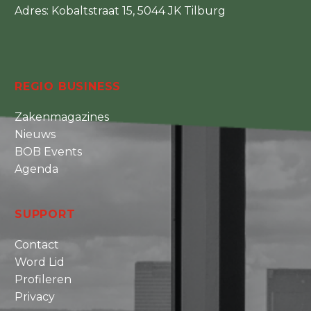
Adres: Kobaltstraat 15, 5044 JK Tilburg
REGIO BUSINESS
Zakenmagazines
Nieuws
BOB Events
Agenda
SUPPORT
Contact
Word Lid
Profileren
Privacy