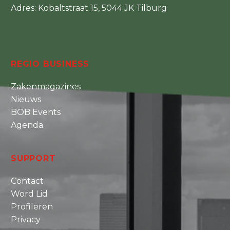
Adres: Kobaltstraat 15, 5044 JK Tilburg
REGIO BUSINESS
Zakenmagazines
Nieuws
BOB Events
Agenda
SUPPORT
Contact
Word Lid
Profileren
Privacy