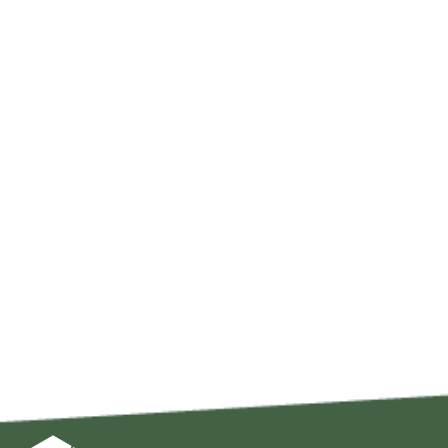
PropertyView
Positie:
Algemeen Directeur
Telefoon:
073 – 523 12 82
Website:
Propertyview.nl
Branche:
Vastgoed
Locatie:
Rosmalen
Made in Brabant is onderdeel van Regio Business, dé
Brabantse Business Community. Klik op onderstaande
button om het profiel op regio-business.nl te bekijken
met daarop artikelen, events en de laatste
nieuwsberichten.