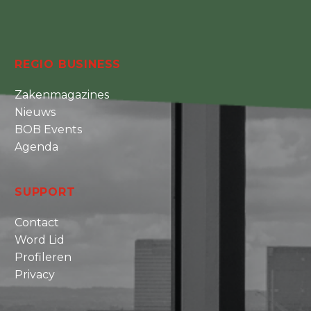
REGIO BUSINESS
Zakenmagazines
Nieuws
BOB Events
Agenda
SUPPORT
Contact
Word Lid
Profileren
Privacy