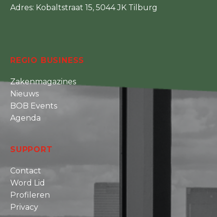
Adres: Kobaltstraat 15, 5044 JK Tilburg
REGIO BUSINESS
Zakenmagazines
Nieuws
BOB Events
Agenda
SUPPORT
Contact
Word Lid
Profileren
Privacy