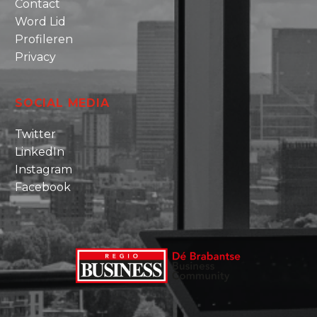
Contact
Word Lid
Profileren
Privacy
SOCIAL MEDIA
Twitter
LinkedIn
Instagram
Facebook