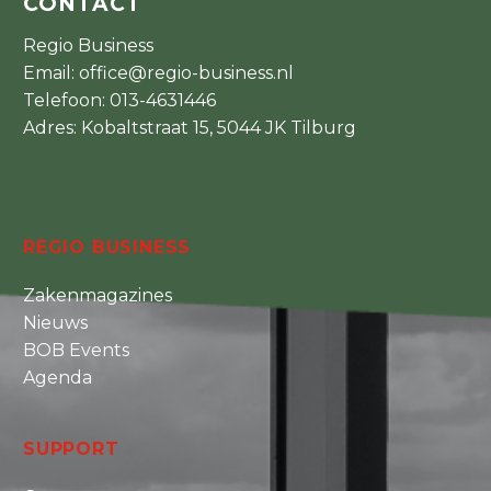
CONTACT
Regio Business
Email:
office@regio-business.nl
Telefoon:
013-4631446
Adres: Kobaltstraat 15, 5044 JK Tilburg
REGIO BUSINESS
Zakenmagazines
Nieuws
BOB Events
Agenda
SUPPORT