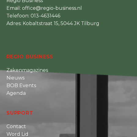
Regio Business
Email:
office@regio-business.nl
Telefoon:
013-4631446
Adres: Kobaltstraat 15, 5044 JK Tilburg
REGIO BUSINESS
Zakenmagazines
Nieuws
BOB Events
Agenda
SUPPORT
Contact
Word Lid